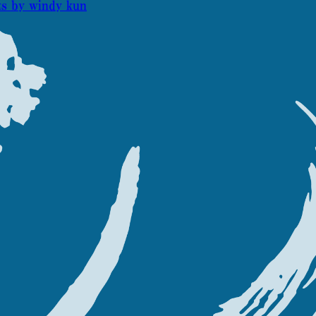
ャンペーン実施中！
s by windy_kun
スト山田恵里さんのサ
カードのセットをプレ
梨香さんのサイン入り
セットをプレゼント！
手権競輪オリジナルＴシ
rキャンペーン実施中！
ン入り日本選手権競輪オ
Twitterキャンペー