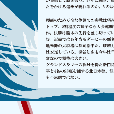
が集結して覇を競う。昨年に続き、
2023.05.06
EVE
たをかける選手が現れるのか。Vの
腰痛のため万全な体調での参戦は望
2023.05.05
NEW
トップ。8割程度の調子なら大会連
作。決勝は脇本の先行を差し切って
2023.05.01
EVE
む。近畿では18年当所ダービーの覇
地元勢の大将格は郡司浩平だ。破壊
は安定している。深谷知広も今年は早
富なので期待は大きい。
2023.05.01
NEW
グランドスラマーの称号を得た新田
平と4名のSS班を擁する北日本勢。
2023.05.01
NEW
も不思議ではない。
2023.05.01
NEW
2023.05.01
NEW
2023.05.01
NEW