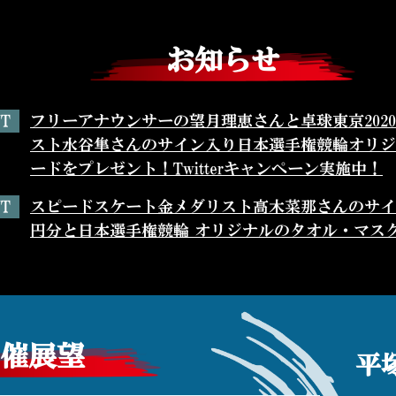
お知らせ
NT
フリーアナウンサーの望月理恵さんと卓球東京202
スト水谷隼さんのサイン入り日本選手権競輪オリジ
ードをプレゼント！Twitterキャンペーン実施中！
NT
スピードスケート金メダリスト髙木菜那さんのサイン
円分と日本選手権競輪 オリジナルのタオル・マス
なセットをプレゼント！Twitterキャンペーン実施
NT
ダービー王となった山口挙矢選手のサイン入りチャ
サイン入りクオカード・Tシャツ・タオルのセットをプ
キャンペーン実施中！
催展望
平塚
NT
総合格闘家堀口恭司さんのサイン入り日本選手権競