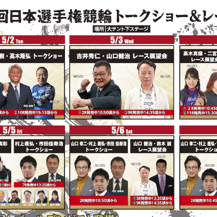
S
一斉予想を公開しました。
NT
その他イベントを公開しました。
NT
流れ星さんのサイン入り日本選手権競輪オリジナルQ
10名様に当たるTwitterキャンペーン実施中！
S
ムービー特集を公開しました。
NT
呂布カルマさんのサイン入り日本選手権競輪オリジナ
分が10名様に当たるTwitterキャンペーン実施中！
NT
最大7,777円の選べるデジタルギフトが1,000名様に当
ーン実施中！
NT
イベントスケジュールを公開しました。
NT
10選手サイン入りの平塚競輪オリジナルTシャツとQU
の豪華セットが当たるTwitterキャンペーン実施中