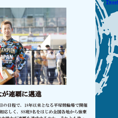
とクオカードのセットをプレゼント！Twitterキ
Tweet
NT
元ソフトボール選手東京五輪ソフトボール金メダリ
イン入り日本選手権競輪オリジナルＴシャツとクオ
ゼント！Twitterキャンペーン実施中！
NT
ポケモン・サトシ役でお馴染みのアニソン歌手松本
日本選手権競輪オリジナルＴシャツとクオカードの
Twitterキャンペーン実施中！
NT
お笑い芸人テツandトモさんのサイン入り日本選
ャツとクオカードのセットをプレゼント！Twitte
NT
元AKB48の若手女性演歌歌手岩佐美咲さんのサイ
リジナルＴシャツとクオカードのセットをプレゼント！
太が連覇に邁進
ン実施中！
7日の日程で、18年以来となる平塚競輪場で開催
S
イベント情報の変更について
相応しく、SS班9名をはじめ全国各地から強豪