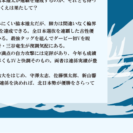
脇本雄太が連覇を達成するのか、それとも待っ
NT
ゴールデンレーサー賞を制した守澤太志選手のサイ
ゆくえは果たして？
ャージ1名様、サイン入りクオカードを10名様にプレゼ
ンペーン実施中！
みにくい脇本雄太だが、脚力は間違いなく輪界
S
特別観覧席当日発売について
覇を達成できる。全日本選抜を連覇した古性優
いる。最強タッグを組んでダービー初Vを睨
NT
初日、2日目S級特別選抜予選に出場する全選手の
者・三谷竜生が復調気配にある。
輪オリジナルQUOカード計13500円分が2名様に当たる
力満点の自力攻撃には定評があり、今年も成績
ン実施中！
くも3Vと快調そのもの。両者は連係実績が豊
S
解説者予想（初日）を更新しました。
祐大をはじめ、守澤太志、佐藤慎太郎、新山響
好連係を決めれば、北日本勢が優勝をさらって
S
想定番組を公開しました。
S
出走表PDF（初日）を更新しました。
S
選手コメント（前検日）を更新しました。
S
第７７回日本選手権競輪有料指定席当日発売実施の