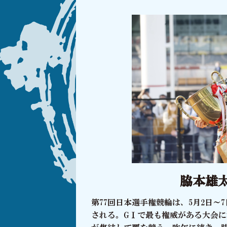
2023.05.16
EVE
2023.05.10
EVE
2023.05.10
EVE
2023.05.10
EVE
脇本雄
第77回日本選手権競輪は、5月2日～
2023.05.07
NEW
される。GⅠで最も権威がある大会に