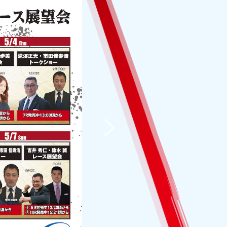
UOカード500円分が
ルQUOカード500円
たるTwitterキャンペ
Oカード計5000円分
！